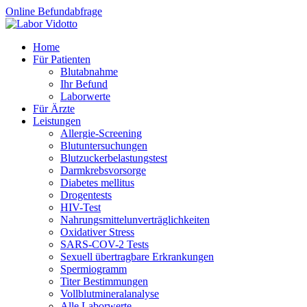
Online Befundabfrage
Home
Für Patienten
Blutabnahme
Ihr Befund
Laborwerte
Für Ärzte
Leistungen
Allergie-Screening
Blutuntersuchungen
Blutzucker­belastungstest
Darmkrebsvorsorge
Diabetes mellitus
Drogentests
HIV-Test
Nahrungsmittel­unverträglichkeiten
Oxidativer Stress
SARS-COV-2 Tests
Sexuell übertragbare Erkrankungen
Spermiogramm
Titer Bestimmungen
Vollblutmineralanalyse
Alle Laborwerte