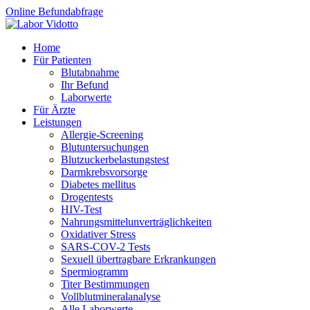
Online Befundabfrage
Home
Für Patienten
Blutabnahme
Ihr Befund
Laborwerte
Für Ärzte
Leistungen
Allergie-Screening
Blutuntersuchungen
Blutzucker­belastungstest
Darmkrebsvorsorge
Diabetes mellitus
Drogentests
HIV-Test
Nahrungsmittel­unverträglichkeiten
Oxidativer Stress
SARS-COV-2 Tests
Sexuell übertragbare Erkrankungen
Spermiogramm
Titer Bestimmungen
Vollblutmineralanalyse
Alle Laborwerte