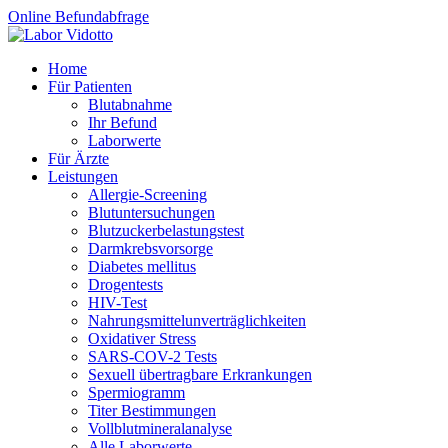
Online Befundabfrage
Home
Für Patienten
Blutabnahme
Ihr Befund
Laborwerte
Für Ärzte
Leistungen
Allergie-Screening
Blutuntersuchungen
Blutzucker­belastungstest
Darmkrebsvorsorge
Diabetes mellitus
Drogentests
HIV-Test
Nahrungsmittel­unverträglichkeiten
Oxidativer Stress
SARS-COV-2 Tests
Sexuell übertragbare Erkrankungen
Spermiogramm
Titer Bestimmungen
Vollblutmineralanalyse
Alle Laborwerte