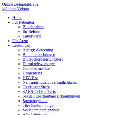
Online Befundabfrage
Home
Für Patienten
Blutabnahme
Ihr Befund
Laborwerte
Für Ärzte
Leistungen
Allergie-Screening
Blutuntersuchungen
Blutzucker­belastungstest
Darmkrebsvorsorge
Diabetes mellitus
Drogentests
HIV-Test
Nahrungsmittel­unverträglichkeiten
Oxidativer Stress
SARS-COV-2 Tests
Sexuell übertragbare Erkrankungen
Spermiogramm
Titer Bestimmungen
Vollblutmineralanalyse
Alle Laborwerte