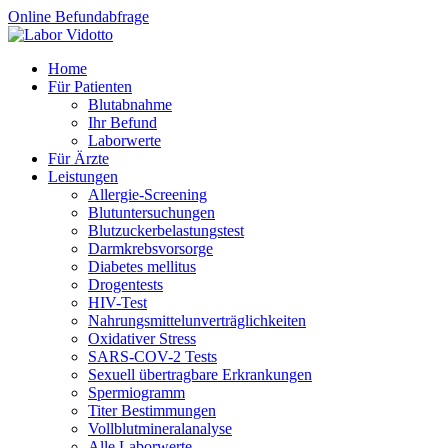
Online Befundabfrage
Home
Für Patienten
Blutabnahme
Ihr Befund
Laborwerte
Für Ärzte
Leistungen
Allergie-Screening
Blutuntersuchungen
Blutzucker­belastungstest
Darmkrebsvorsorge
Diabetes mellitus
Drogentests
HIV-Test
Nahrungsmittel­unverträglichkeiten
Oxidativer Stress
SARS-COV-2 Tests
Sexuell übertragbare Erkrankungen
Spermiogramm
Titer Bestimmungen
Vollblutmineralanalyse
Alle Laborwerte