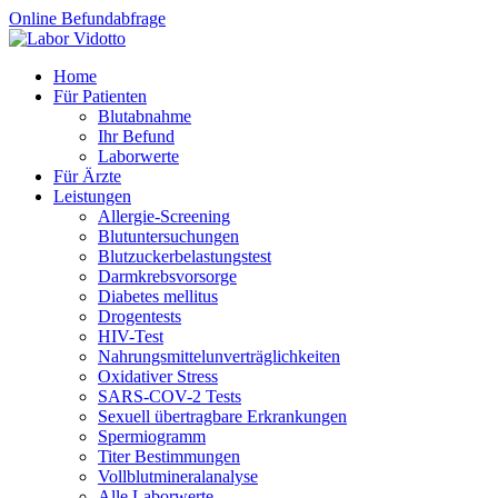
Online Befundabfrage
Home
Für Patienten
Blutabnahme
Ihr Befund
Laborwerte
Für Ärzte
Leistungen
Allergie-Screening
Blutuntersuchungen
Blutzucker­belastungstest
Darmkrebsvorsorge
Diabetes mellitus
Drogentests
HIV-Test
Nahrungsmittel­unverträglichkeiten
Oxidativer Stress
SARS-COV-2 Tests
Sexuell übertragbare Erkrankungen
Spermiogramm
Titer Bestimmungen
Vollblutmineralanalyse
Alle Laborwerte