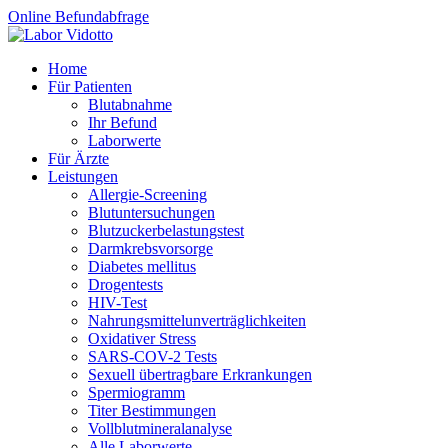
Online Befundabfrage
Home
Für Patienten
Blutabnahme
Ihr Befund
Laborwerte
Für Ärzte
Leistungen
Allergie-Screening
Blutuntersuchungen
Blutzucker­belastungstest
Darmkrebsvorsorge
Diabetes mellitus
Drogentests
HIV-Test
Nahrungsmittel­unverträglichkeiten
Oxidativer Stress
SARS-COV-2 Tests
Sexuell übertragbare Erkrankungen
Spermiogramm
Titer Bestimmungen
Vollblutmineralanalyse
Alle Laborwerte