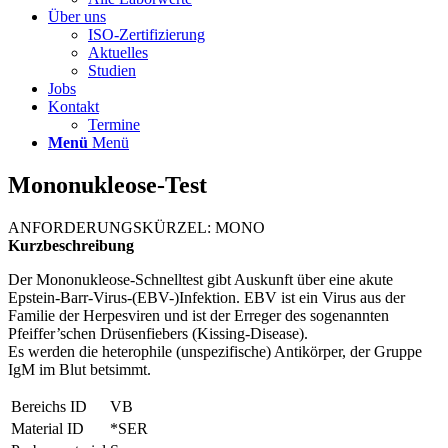
Über uns
ISO-Zertifizierung
Aktuelles
Studien
Jobs
Kontakt
Termine
Menü
Menü
Mononukleose-Test
ANFORDERUNGSKÜRZEL: MONO
Kurzbeschreibung
Der Mononukleose-Schnelltest gibt Auskunft über eine akute
Epstein-Barr-Virus-(EBV-)Infektion. EBV ist ein Virus aus der
Familie der Herpesviren und ist der Erreger des sogenannten
Pfeiffer’schen Drüsenfiebers (Kissing-Disease).
Es werden die heterophile (unspezifische) Antikörper, der Gruppe
IgM im Blut betsimmt.
Bereichs ID
VB
Material ID
*SER