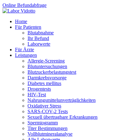
Online Befundabfrage
Home
Für Patienten
Blutabnahme
Ihr Befund
Laborwerte
Für Ärzte
Leistungen
Allergie-Screening
Blutuntersuchungen
Blutzucker­belastungstest
Darmkrebsvorsorge
Diabetes mellitus
Drogentests
HIV-Test
Nahrungsmittel­unverträglichkeiten
Oxidativer Stress
SARS-COV-2 Tests
Sexuell übertragbare Erkrankungen
Spermiogramm
Titer Bestimmungen
Vollblutmineralanalyse
Alle Laborwerte