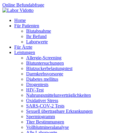
Online Befundabfrage
Home
Für Patienten
Blutabnahme
Ihr Befund
Laborwerte
Für Ärzte
Leistungen
Allergie-Screening
Blutuntersuchungen
Blutzucker­belastungstest
Darmkrebsvorsorge
Diabetes mellitus
Drogentests
HIV-Test
Nahrungsmittel­unverträglichkeiten
Oxidativer Stress
SARS-COV-2 Tests
Sexuell übertragbare Erkrankungen
Spermiogramm
Titer Bestimmungen
Vollblutmineralanalyse
Alle Laborwerte