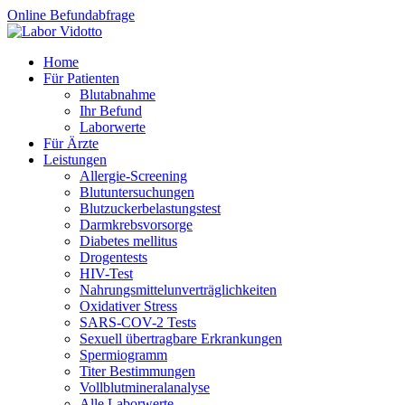
Online Befundabfrage
Home
Für Patienten
Blutabnahme
Ihr Befund
Laborwerte
Für Ärzte
Leistungen
Allergie-Screening
Blutuntersuchungen
Blutzucker­belastungstest
Darmkrebsvorsorge
Diabetes mellitus
Drogentests
HIV-Test
Nahrungsmittel­unverträglichkeiten
Oxidativer Stress
SARS-COV-2 Tests
Sexuell übertragbare Erkrankungen
Spermiogramm
Titer Bestimmungen
Vollblutmineralanalyse
Alle Laborwerte