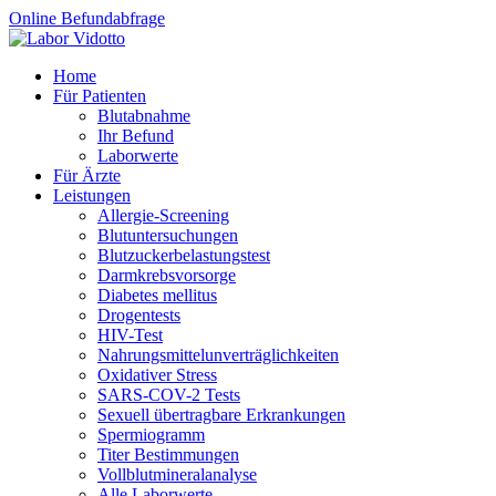
Online Befundabfrage
Home
Für Patienten
Blutabnahme
Ihr Befund
Laborwerte
Für Ärzte
Leistungen
Allergie-Screening
Blutuntersuchungen
Blutzucker­belastungstest
Darmkrebsvorsorge
Diabetes mellitus
Drogentests
HIV-Test
Nahrungsmittel­unverträglichkeiten
Oxidativer Stress
SARS-COV-2 Tests
Sexuell übertragbare Erkrankungen
Spermiogramm
Titer Bestimmungen
Vollblutmineralanalyse
Alle Laborwerte