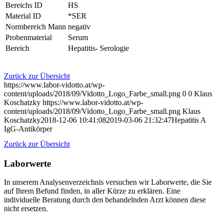
Bereichs ID
HS
Material ID
*SER
Normbereich Mann
negativ
Probenmaterial
Serum
Bereich
Hepatitis- Serologie
Zurück zur Übersicht
https://www.labor-vidotto.at/wp-
content/uploads/2018/09/Vidotto_Logo_Farbe_small.png
0
0
Klaus
Koschatzky
https://www.labor-vidotto.at/wp-
content/uploads/2018/09/Vidotto_Logo_Farbe_small.png
Klaus
Koschatzky
2018-12-06 10:41:08
2019-03-06 21:32:47
Hepatitis A
IgG-Antikörper
Zurück zur Übersicht
Laborwerte
In unserem Analysen­verzeichnis versuchen wir Laborwerte, die Sie
auf Ihrem Befund finden, in aller Kürze zu erklären. Eine
individuelle Beratung durch den behandelnden Arzt können diese
nicht ersetzen.