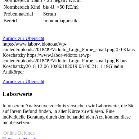
Normbereich Mann
< 25 negativ RE/ml
Normbereich Kind
bis 4J. <50 RE/ml
Probenmaterial
Serum
Bereich
Immundiagnostik
Zurück zur Übersicht
https://www.labor-vidotto.at/wp-
content/uploads/2018/09/Vidotto_Logo_Farbe_small.png
0
0
Klaus
Koschatzky
https://www.labor-vidotto.at/wp-
content/uploads/2018/09/Vidotto_Logo_Farbe_small.png
Klaus
Koschatzky
2018-12-06 10:06:18
2019-03-06 21:11:19
Gliadin-
Antikörper
Zurück zur Übersicht
Laborwerte
In unserem Analysen­verzeichnis versuchen wir Laborwerte, die Sie
auf Ihrem Befund finden, in aller Kürze zu erklären. Eine
individuelle Beratung durch den behandelnden Arzt können diese
nicht ersetzen.
Online Befunde