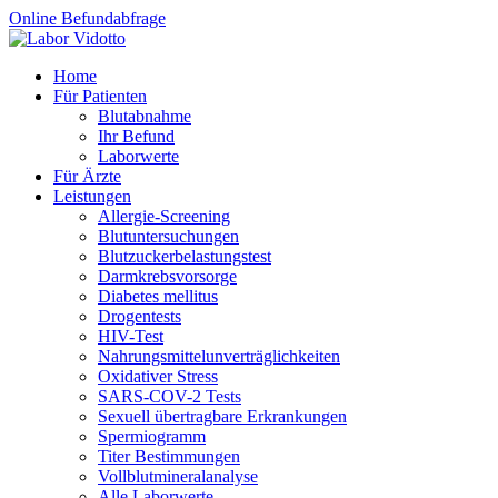
Online Befundabfrage
Home
Für Patienten
Blutabnahme
Ihr Befund
Laborwerte
Für Ärzte
Leistungen
Allergie-Screening
Blutuntersuchungen
Blutzucker­belastungstest
Darmkrebsvorsorge
Diabetes mellitus
Drogentests
HIV-Test
Nahrungsmittel­unverträglichkeiten
Oxidativer Stress
SARS-COV-2 Tests
Sexuell übertragbare Erkrankungen
Spermiogramm
Titer Bestimmungen
Vollblutmineralanalyse
Alle Laborwerte