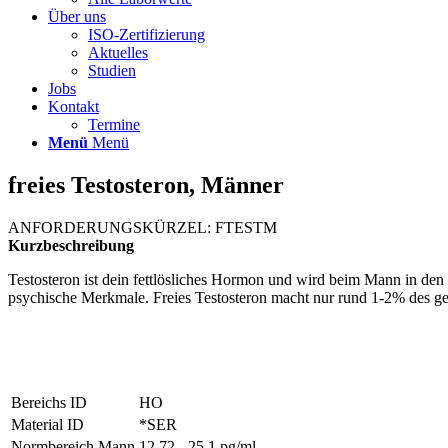
Über uns
ISO-Zertifizierung
Aktuelles
Studien
Jobs
Kontakt
Termine
Menü
Menü
freies Testosteron, Männer
ANFORDERUNGSKÜRZEL: FTESTM
Kurzbeschreibung
Testosteron ist dein fettlösliches Hormon und wird beim Mann in de
psychische Merkmale. Freies Testosteron macht nur rund 1-2% des ges
Bereichs ID
HO
Material ID
*SER
Normbereich Mann
12.72 - 25.1 pg/ml