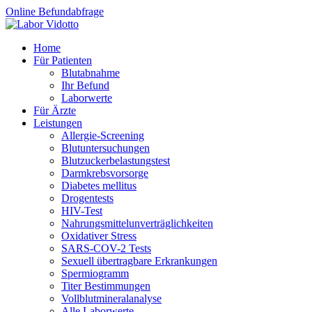
Online Befundabfrage
Home
Für Patienten
Blutabnahme
Ihr Befund
Laborwerte
Für Ärzte
Leistungen
Allergie-Screening
Blutuntersuchungen
Blutzucker­belastungstest
Darmkrebsvorsorge
Diabetes mellitus
Drogentests
HIV-Test
Nahrungsmittel­unverträglichkeiten
Oxidativer Stress
SARS-COV-2 Tests
Sexuell übertragbare Erkrankungen
Spermiogramm
Titer Bestimmungen
Vollblutmineralanalyse
Alle Laborwerte