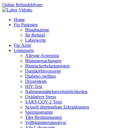
Online Befundabfrage
Home
Für Patienten
Blutabnahme
Ihr Befund
Laborwerte
Für Ärzte
Leistungen
Allergie-Screening
Blutuntersuchungen
Blutzucker­belastungstest
Darmkrebsvorsorge
Diabetes mellitus
Drogentests
HIV-Test
Nahrungsmittel­unverträglichkeiten
Oxidativer Stress
SARS-COV-2 Tests
Sexuell übertragbare Erkrankungen
Spermiogramm
Titer Bestimmungen
Vollblutmineralanalyse
Alle Laborwerte