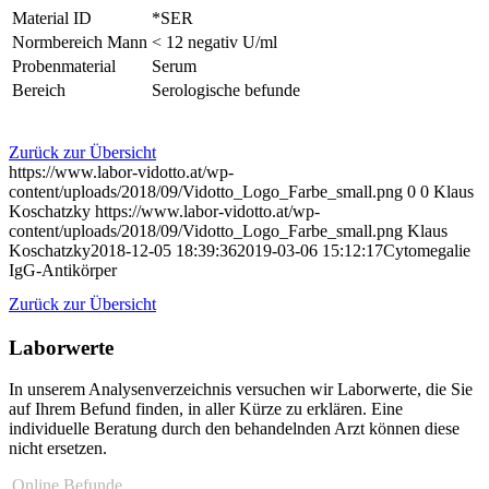
Material ID
*SER
Normbereich Mann
< 12 negativ U/ml
Probenmaterial
Serum
Bereich
Serologische befunde
Zurück zur Übersicht
https://www.labor-vidotto.at/wp-
content/uploads/2018/09/Vidotto_Logo_Farbe_small.png
0
0
Klaus
Koschatzky
https://www.labor-vidotto.at/wp-
content/uploads/2018/09/Vidotto_Logo_Farbe_small.png
Klaus
Koschatzky
2018-12-05 18:39:36
2019-03-06 15:12:17
Cytomegalie
IgG-Antikörper
Zurück zur Übersicht
Laborwerte
In unserem Analysen­verzeichnis versuchen wir Laborwerte, die Sie
auf Ihrem Befund finden, in aller Kürze zu erklären. Eine
individuelle Beratung durch den behandelnden Arzt können diese
nicht ersetzen.
Online Befunde