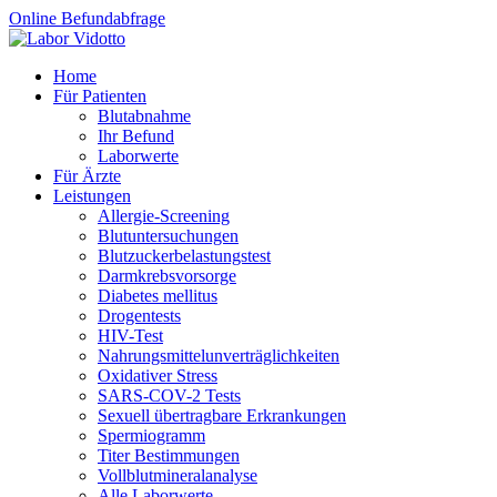
Online Befundabfrage
Home
Für Patienten
Blutabnahme
Ihr Befund
Laborwerte
Für Ärzte
Leistungen
Allergie-Screening
Blutuntersuchungen
Blutzucker­belastungstest
Darmkrebsvorsorge
Diabetes mellitus
Drogentests
HIV-Test
Nahrungsmittel­unverträglichkeiten
Oxidativer Stress
SARS-COV-2 Tests
Sexuell übertragbare Erkrankungen
Spermiogramm
Titer Bestimmungen
Vollblutmineralanalyse
Alle Laborwerte