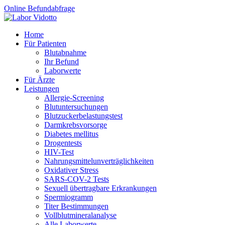
Online Befundabfrage
Home
Für Patienten
Blutabnahme
Ihr Befund
Laborwerte
Für Ärzte
Leistungen
Allergie-Screening
Blutuntersuchungen
Blutzucker­belastungstest
Darmkrebsvorsorge
Diabetes mellitus
Drogentests
HIV-Test
Nahrungsmittel­unverträglichkeiten
Oxidativer Stress
SARS-COV-2 Tests
Sexuell übertragbare Erkrankungen
Spermiogramm
Titer Bestimmungen
Vollblutmineralanalyse
Alle Laborwerte