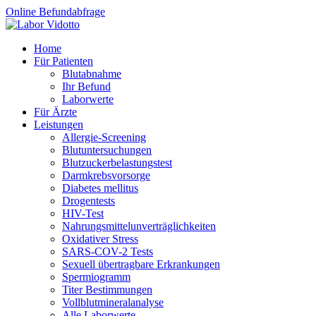
Online Befundabfrage
Home
Für Patienten
Blutabnahme
Ihr Befund
Laborwerte
Für Ärzte
Leistungen
Allergie-Screening
Blutuntersuchungen
Blutzucker­belastungstest
Darmkrebsvorsorge
Diabetes mellitus
Drogentests
HIV-Test
Nahrungsmittel­unverträglichkeiten
Oxidativer Stress
SARS-COV-2 Tests
Sexuell übertragbare Erkrankungen
Spermiogramm
Titer Bestimmungen
Vollblutmineralanalyse
Alle Laborwerte