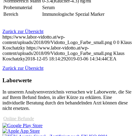
Normbereich Mann
0-3.4(Raucher-4.3) ng/ml
Probenmaterial
Serum
Bereich
Immunologische Spezial Marker
Zurück zur Übersicht
https://www.labor-vidotto.at/wp-
content/uploads/2018/09/Vidotto_Logo_Farbe_small.png
0
0
Klaus
Koschatzky
https://www.labor-vidotto.at/wp-
content/uploads/2018/09/Vidotto_Logo_Farbe_small.png
Klaus
Koschatzky
2018-12-05 18:14:29
2019-03-06 14:34:44
CEA
Zurück zur Übersicht
Laborwerte
In unserem Analysen­verzeichnis versuchen wir Laborwerte, die Sie
auf Ihrem Befund finden, in aller Kürze zu erklären. Eine
individuelle Beratung durch den behandelnden Arzt können diese
nicht ersetzen.
Online Befunde