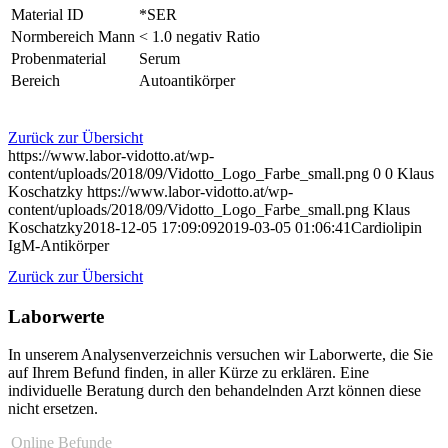
Material ID
*SER
Normbereich Mann
< 1.0 negativ Ratio
Probenmaterial
Serum
Bereich
Autoantikörper
Zurück zur Übersicht
https://www.labor-vidotto.at/wp-
content/uploads/2018/09/Vidotto_Logo_Farbe_small.png
0
0
Klaus
Koschatzky
https://www.labor-vidotto.at/wp-
content/uploads/2018/09/Vidotto_Logo_Farbe_small.png
Klaus
Koschatzky
2018-12-05 17:09:09
2019-03-05 01:06:41
Cardiolipin
IgM-Antikörper
Zurück zur Übersicht
Laborwerte
In unserem Analysen­verzeichnis versuchen wir Laborwerte, die Sie
auf Ihrem Befund finden, in aller Kürze zu erklären. Eine
individuelle Beratung durch den behandelnden Arzt können diese
nicht ersetzen.
Online Befunde