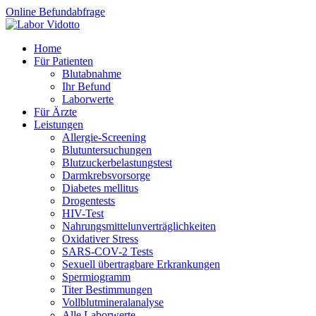
Online Befundabfrage
Home
Für Patienten
Blutabnahme
Ihr Befund
Laborwerte
Für Ärzte
Leistungen
Allergie-Screening
Blutuntersuchungen
Blutzucker­belastungstest
Darmkrebsvorsorge
Diabetes mellitus
Drogentests
HIV-Test
Nahrungsmittel­unverträglichkeiten
Oxidativer Stress
SARS-COV-2 Tests
Sexuell übertragbare Erkrankungen
Spermiogramm
Titer Bestimmungen
Vollblutmineralanalyse
Alle Laborwerte