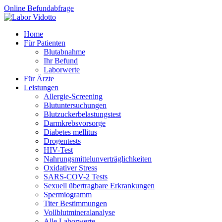
Online Befundabfrage
Home
Für Patienten
Blutabnahme
Ihr Befund
Laborwerte
Für Ärzte
Leistungen
Allergie-Screening
Blutuntersuchungen
Blutzucker­belastungstest
Darmkrebsvorsorge
Diabetes mellitus
Drogentests
HIV-Test
Nahrungsmittel­unverträglichkeiten
Oxidativer Stress
SARS-COV-2 Tests
Sexuell übertragbare Erkrankungen
Spermiogramm
Titer Bestimmungen
Vollblutmineralanalyse
Alle Laborwerte