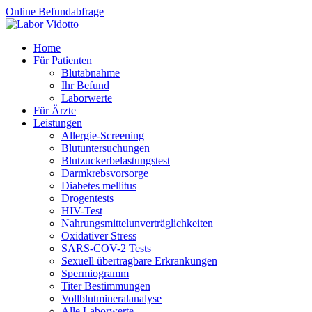
Online Befundabfrage
Home
Für Patienten
Blutabnahme
Ihr Befund
Laborwerte
Für Ärzte
Leistungen
Allergie-Screening
Blutuntersuchungen
Blutzucker­belastungstest
Darmkrebsvorsorge
Diabetes mellitus
Drogentests
HIV-Test
Nahrungsmittel­unverträglichkeiten
Oxidativer Stress
SARS-COV-2 Tests
Sexuell übertragbare Erkrankungen
Spermiogramm
Titer Bestimmungen
Vollblutmineralanalyse
Alle Laborwerte