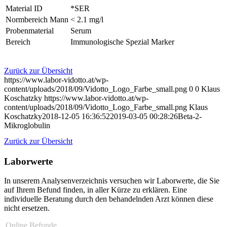
Material ID
*SER
Normbereich Mann
< 2.1 mg/l
Probenmaterial
Serum
Bereich
Immunologische Spezial Marker
Zurück zur Übersicht
https://www.labor-vidotto.at/wp-
content/uploads/2018/09/Vidotto_Logo_Farbe_small.png
0
0
Klaus
Koschatzky
https://www.labor-vidotto.at/wp-
content/uploads/2018/09/Vidotto_Logo_Farbe_small.png
Klaus
Koschatzky
2018-12-05 16:36:52
2019-03-05 00:28:26
Beta-2-
Mikroglobulin
Zurück zur Übersicht
Laborwerte
In unserem Analysen­verzeichnis versuchen wir Laborwerte, die Sie
auf Ihrem Befund finden, in aller Kürze zu erklären. Eine
individuelle Beratung durch den behandelnden Arzt können diese
nicht ersetzen.
Online Befunde