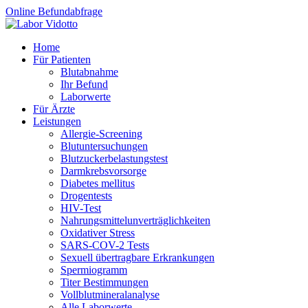
Online Befundabfrage
Home
Für Patienten
Blutabnahme
Ihr Befund
Laborwerte
Für Ärzte
Leistungen
Allergie-Screening
Blutuntersuchungen
Blutzucker­belastungstest
Darmkrebsvorsorge
Diabetes mellitus
Drogentests
HIV-Test
Nahrungsmittel­unverträglichkeiten
Oxidativer Stress
SARS-COV-2 Tests
Sexuell übertragbare Erkrankungen
Spermiogramm
Titer Bestimmungen
Vollblutmineralanalyse
Alle Laborwerte