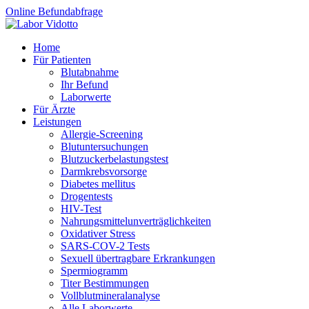
Online Befundabfrage
Home
Für Patienten
Blutabnahme
Ihr Befund
Laborwerte
Für Ärzte
Leistungen
Allergie-Screening
Blutuntersuchungen
Blutzucker­belastungstest
Darmkrebsvorsorge
Diabetes mellitus
Drogentests
HIV-Test
Nahrungsmittel­unverträglichkeiten
Oxidativer Stress
SARS-COV-2 Tests
Sexuell übertragbare Erkrankungen
Spermiogramm
Titer Bestimmungen
Vollblutmineralanalyse
Alle Laborwerte