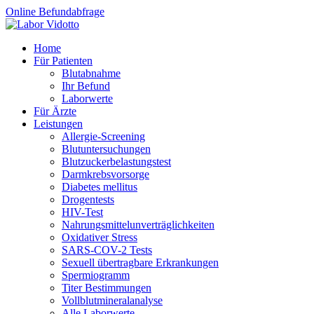
Online Befundabfrage
Home
Für Patienten
Blutabnahme
Ihr Befund
Laborwerte
Für Ärzte
Leistungen
Allergie-Screening
Blutuntersuchungen
Blutzucker­belastungstest
Darmkrebsvorsorge
Diabetes mellitus
Drogentests
HIV-Test
Nahrungsmittel­unverträglichkeiten
Oxidativer Stress
SARS-COV-2 Tests
Sexuell übertragbare Erkrankungen
Spermiogramm
Titer Bestimmungen
Vollblutmineralanalyse
Alle Laborwerte