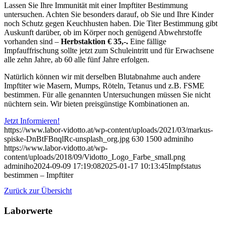
Lassen Sie Ihre Immunität mit einer Impftiter Bestimmung
untersuchen. Achten Sie besonders darauf, ob Sie und Ihre Kinder
noch Schutz gegen Keuchhusten haben. Die Titer Bestimmung gibt
Auskunft darüber, ob im Körper noch genügend Abwehrstoffe
vorhanden sind –
Herbstaktion € 35,-.
Eine fällige
Impfauffrischung sollte jetzt zum Schuleintritt und für Erwachsene
alle zehn Jahre, ab 60 alle fünf Jahre erfolgen.
Natürlich können wir mit derselben Blutabnahme auch andere
Impftiter wie Masern, Mumps, Röteln, Tetanus und z.B. FSME
bestimmen. Für alle genannten Untersuchungen müssen Sie nicht
nüchtern sein. Wir bieten preisgünstige Kombinationen an.
Jetzt Informieren!
https://www.labor-vidotto.at/wp-content/uploads/2021/03/markus-
spiske-DnBtFBnqlRc-unsplash_org.jpg
630
1500
adminiho
https://www.labor-vidotto.at/wp-
content/uploads/2018/09/Vidotto_Logo_Farbe_small.png
adminiho
2024-09-09 17:19:08
2025-01-17 10:13:45
Impfstatus
bestimmen – Impftiter
Zurück zur Übersicht
Laborwerte