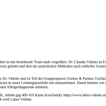
er ist das bestehende Team stark vergrößert. Dr. Claudia Vidotto ist 
xis geleitet und dort die analytischen Methoden nach reiflicher Auste
 Dr. Vidotto und ist Teil der Gruppenpraxis Greiner & Partner, Fachä
alysen in unser Leistungsportfolio mit aufzunehmen. Damit können wir 
und Allergiediagnostik anbieten.
de_vidotto.jpg
400
410
Klaus Koschatzky
https://www.labor-vidotto.
h wird Labor Vidotto