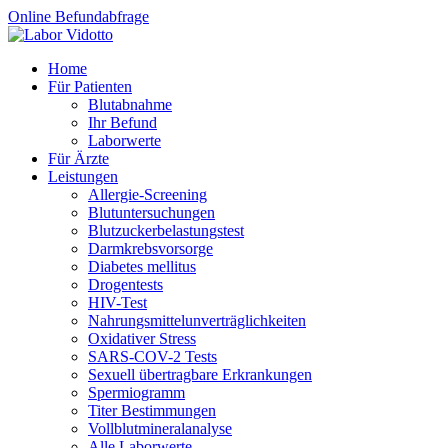
Online Befundabfrage
Home
Für Patienten
Blutabnahme
Ihr Befund
Laborwerte
Für Ärzte
Leistungen
Allergie-Screening
Blutuntersuchungen
Blutzucker­belastungstest
Darmkrebsvorsorge
Diabetes mellitus
Drogentests
HIV-Test
Nahrungsmittel­unverträglichkeiten
Oxidativer Stress
SARS-COV-2 Tests
Sexuell übertragbare Erkrankungen
Spermiogramm
Titer Bestimmungen
Vollblutmineralanalyse
Alle Laborwerte