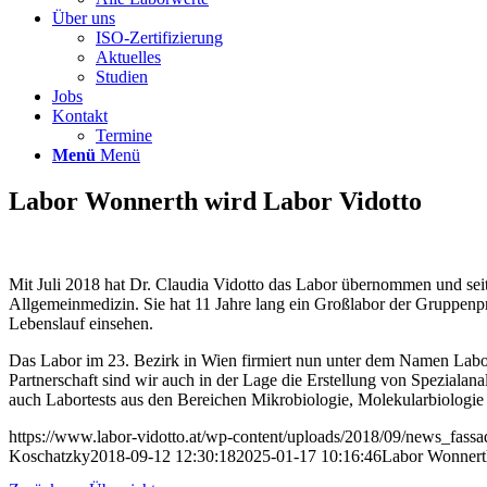
Über uns
ISO-Zertifizierung
Aktuelles
Studien
Jobs
Kontakt
Termine
Menü
Menü
Labor Wonnerth wird Labor Vidotto
Mit Juli 2018 hat Dr. Claudia Vidotto das Labor übernommen und seith
Allgemeinmedizin. Sie hat 11 Jahre lang ein Großlabor der Gruppenpra
Lebenslauf einsehen.
Das Labor im 23. Bezirk in Wien firmiert nun unter dem Namen Labor
Partnerschaft sind wir auch in der Lage die Erstellung von Spezialan
auch Labortests aus den Bereichen Mikrobiologie, Molekularbiologie 
https://www.labor-vidotto.at/wp-content/uploads/2018/09/news_fassa
Koschatzky
2018-09-12 12:30:18
2025-01-17 10:16:46
Labor Wonnert