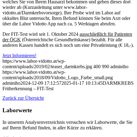
welches Sie von Ihrem Hausarzt bekommen und geben dieses dort
wieder ab (Kurzanleitung unter www.labor-
vidotto.at/Darmkrebsvorsorge). Ihre Probe wird im Labor auf
okkultes Blut untersucht, Ihren Befund können Sie beim Arzt oder
über die Labor Vidotto App nach ca. 5 Werktagen abrufen.
Der FIT-Test wird seit 1. Oktober 2024
ausschließlich für Pa
tienten
der ÖGK
(Österreichische Gesundheitskasse) bezahlt. Für alle
anderen Kassen handelt es sich noch um eine Privatleistung (€ 18,-).
Jetzt Informieren!
https://www.labor-vidotto.at/wp-
content/uploads/2019/02/teaser_darmkrebs.jpg
400
990
adminiho
https://www.labor-vidotto.at/wp-
content/uploads/2018/09/Vidotto_Logo_Farbe_small.png
adminiho
2024-12-09 17:12:57
2025-01-17 10:13:45
DARMKREBS
Früherkennung – FIT-Test
Zurück zur Übersicht
Laborwerte
In unserem Analysen­verzeichnis versuchen wir Laborwerte, die Sie
auf Ihrem Befund finden, in aller Kürze zu erklären.