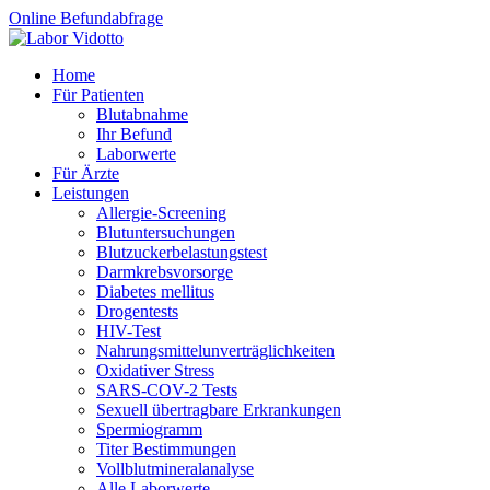
Online Befundabfrage
Home
Für Patienten
Blutabnahme
Ihr Befund
Laborwerte
Für Ärzte
Leistungen
Allergie-Screening
Blutuntersuchungen
Blutzucker­belastungstest
Darmkrebsvorsorge
Diabetes mellitus
Drogentests
HIV-Test
Nahrungsmittel­unverträglichkeiten
Oxidativer Stress
SARS-COV-2 Tests
Sexuell übertragbare Erkrankungen
Spermiogramm
Titer Bestimmungen
Vollblutmineralanalyse
Alle Laborwerte